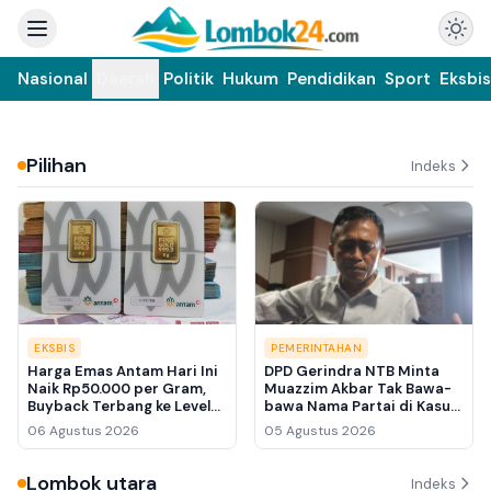
Nasional
Daerah
Politik
Hukum
Pendidikan
Sport
Eksbis
Pilihan
Indeks
EKSBIS
PEMERINTAHAN
Harga Emas Antam Hari Ini
DPD Gerindra NTB Minta
Naik Rp50.000 per Gram,
Muazzim Akbar Tak Bawa-
Buyback Terbang ke Level
bawa Nama Partai di Kasus
Rp2,49 Juta
Bupati Lombok Barat Lalu
06 Agustus 2026
05 Agustus 2026
Ahmad Zaini
Lombok utara
Indeks