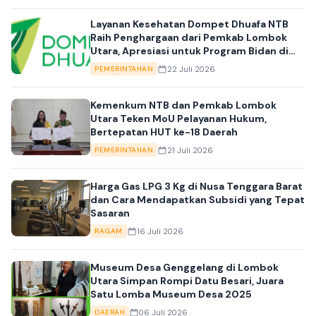
Layanan Kesehatan Dompet Dhuafa NTB
Raih Penghargaan dari Pemkab Lombok
Utara, Apresiasi untuk Program Bidan di
Desa Senaru
22 Juli 2026
PEMERINTAHAN
Kemenkum NTB dan Pemkab Lombok
Utara Teken MoU Pelayanan Hukum,
Bertepatan HUT ke-18 Daerah
21 Juli 2026
PEMERINTAHAN
Harga Gas LPG 3 Kg di Nusa Tenggara Barat
dan Cara Mendapatkan Subsidi yang Tepat
Sasaran
16 Juli 2026
RAGAM
Museum Desa Genggelang di Lombok
Utara Simpan Rompi Datu Besari, Juara
Satu Lomba Museum Desa 2025
06 Juli 2026
DAERAH