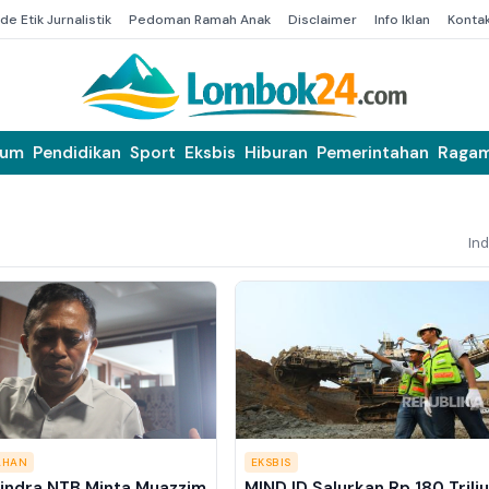
de Etik Jurnalistik
Pedoman Ramah Anak
Disclaimer
Info Iklan
Konta
kum
Pendidikan
Sport
Eksbis
Hiburan
Pemerintahan
Raga
In
AHAN
EKSBIS
indra NTB Minta Muazzim
MIND ID Salurkan Rp 180 Trili