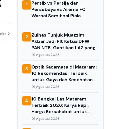
Persib vs Persija dan
1
i
vs Arema FC Warnai Semifinal
Luncurkan Di
Persebaya vs Arema FC
Piala Presiden 2026
Portal Perli
Warnai Semifinal Piala
Dikerahkan u
02 Agustus 2026
31 Juli 2026
Presiden 2026
Keluarga
deks
Zulhas Tunjuk Muazzim
2
Akbar Jadi Plt Ketua DPW
PAN NTB, Gantikan LAZ yang
Ditangkap KPK
01 Agustus 2026
Optik Kacamata di Mataram:
3
10 Rekomendasi Terbaik
untuk Gaya dan Kesehatan
Mata Anda di 2026
01 Agustus 2026
10 Bengkel Las Mataram
4
Terbaik 2026: Karya Rapi,
Harga Bersahabat untuk
Kebutuhan Anda
01 Agustus 2026