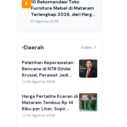
10 Rekomendasi Toko
5
Furniture Mebel di Mataram
Terlengkap 2026, dari Harga
Ekonomis hingga Premium
01 Agustus 2026
Daerah
Indeks
Pelatihan Keperawatan
Bencana di NTB Dinilai
Krusial, Perawat Jadi
Garda Terdepan Saat
06 Agustus 2026
Gempa dan Banjir
Harga Pertalite Eceran di
Mataram Tembus Rp 14
Ribu per Liter, Sopir
Angkot dan Ojek Online
06 Agustus 2026
Keluhkan Antrean