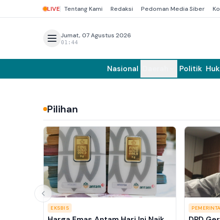
LIVE
Tentang Kami
Redaksi
Pedoman Media Siber
Ko
Jumat, 07 Agustus 2026
01:44
Nasional
Daerah
Politik
Hu
Pilihan
EKSBIS
PEMERINT
Harga Emas Antam Hari Ini Naik
DPD Ger