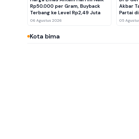
Rp50.000 per Gram, Buyback
Akbar T
Terbang ke Level Rp2,49 Juta
Partai 
Barat La
06 Agustus 2026
05 Agustu
Kota bima