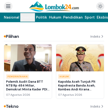
Nasional
Daerah
Politik
Hukum
Pendidikan
Sport
Eksbis
Pilihan
Indeks
PEMERINTAHAN
HUKUM
Polemik Audit Dana BTT
Kapolda Aceh Tunjuk Plt
NTB Rp 484 Miliar,
Kapolresta Banda Aceh,
Demokrat Minta Kader PDIP
Kombes Andi Kirana
Belajar Tata Kelola
Diperiksa Propam Mabes
07 Agustus 2026
07 Agustus 2026
Pemerintahan
Polri
Tekno
Indeks