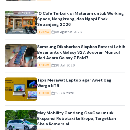
10 Cafe Terbaik di Mataram untuk Working
Space, Nongkrong, dan Ngopi Enak
Sepanjang 2026
05 Agustus 2026
TEKNO
Samsung Dikabarkan Siapkan Baterai Lebih
Besar untuk Galaxy S27, Bocoran Muncul
dari Acara Galaxy Z Fold7
28 Juli 2026
TEKNO
Tips Merawat Laptop agar Awet bagi
Warga NTB
19 Juli 2026
TEKNO
May Mobility Gandeng CaoCao untuk
Ekspansi Robotaxi ke Eropa, Targetkan
Skala Komersial