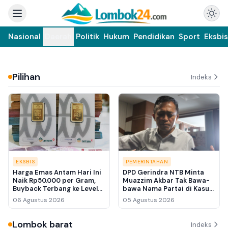
Nasional
Daerah
Politik
Hukum
Pendidikan
Sport
Eksbis
Pilihan
Indeks
EKSBIS
PEMERINTAHAN
Harga Emas Antam Hari Ini
DPD Gerindra NTB Minta
Naik Rp50.000 per Gram,
Muazzim Akbar Tak Bawa-
Buyback Terbang ke Level
bawa Nama Partai di Kasus
Rp2,49 Juta
Bupati Lombok Barat Lalu
06 Agustus 2026
05 Agustus 2026
Ahmad Zaini
Lombok barat
Indeks