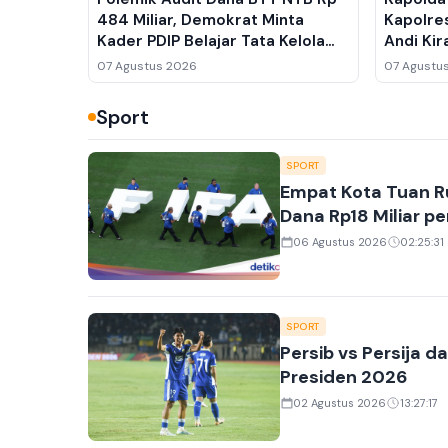
484 Miliar, Demokrat Minta
Kapolre
Kader PDIP Belajar Tata Kelola
Andi Ki
Pemerintahan
Mabes P
07 Agustus 2026
07 Agustu
Sport
SPORT
Empat Kota Tuan Ru
Dana Rp18 Miliar pe
06 Agustus 2026
02:25:31
SPORT
Persib vs Persija 
Presiden 2026
02 Agustus 2026
13:27:17