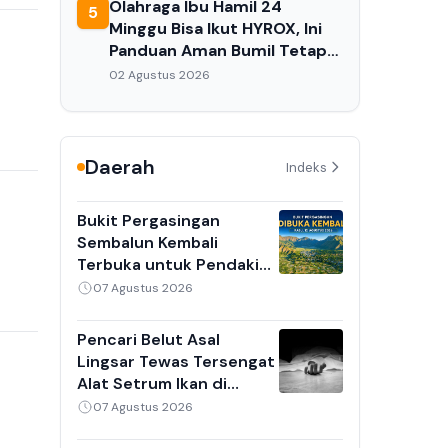
Olahraga Ibu Hamil 24
5
Minggu Bisa Ikut HYROX, Ini
Panduan Aman Bumil Tetap
Bugar
02 Agustus 2026
Daerah
Indeks
Bukit Pergasingan
Sembalun Kembali
Terbuka untuk Pendakian
12 Agustus, Sampah
07 Agustus 2026
Bawaan Kini Kena Deposit
Rp 10.000
Pencari Belut Asal
Lingsar Tewas Tersengat
Alat Setrum Ikan di
Sungai Lembar, Korban
07 Agustus 2026
Sempat Hilang Kontak