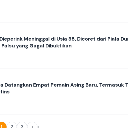
ieperink Meninggal di Usia 38, Dicoret dari Piala Du
Palsu yang Gagal Dibuktikan
a Datangkan Empat Pemain Asing Baru, Termasuk 
rtins
1
2
3
›
»