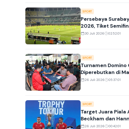
SPORT
Persebaya Surabay
2026, Tiket Semifin
30 Juli 2026
02:52:01
SPORT
Turnamen Domino O
Diperebutkan di M
26 Juli 2026
05:37:01
SPORT
Target Juara Piala
Beckham dan Han
26 Juli 2026
00:42:01