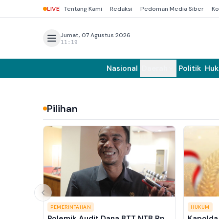
LIVE
Tentang Kami
Redaksi
Pedoman Media Siber
Ko
Jumat, 07 Agustus 2026
11:19
Nasional
Daerah
Politik
Hu
Pilihan
PEMERINTAHAN
HUKUM
Polemik Audit Dana BTT NTB Rp
Kapolda 