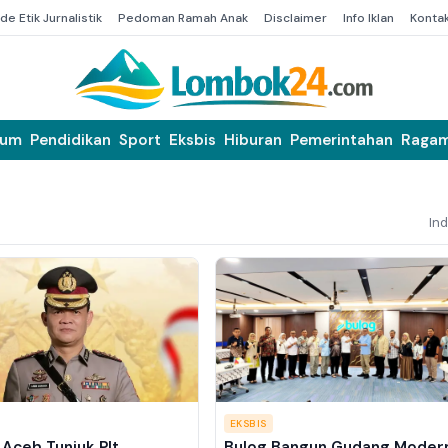
de Etik Jurnalistik
Pedoman Ramah Anak
Disclaimer
Info Iklan
Konta
kum
Pendidikan
Sport
Eksbis
Hiburan
Pemerintahan
Raga
In
EKSBIS
Aceh Tunjuk Plt
Bulog Bangun Gudang Modern