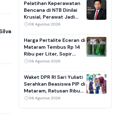
Sejak Malam
Pelatihan Keperawatan
Bencana di NTB Dinilai
Krusial, Perawat Jadi
Garda Terdepan Saat
06 Agustus 2026
Gempa dan Banjir
Silva
Harga Pertalite Eceran di
Mataram Tembus Rp 14
Ribu per Liter, Sopir
Angkot dan Ojek Online
06 Agustus 2026
Keluhkan Antrean
Berjam-jam
Waket DPR RI Sari Yuliati
Serahkan Beasiswa PIP di
Mataram, Ratusan Ribu
Kuota Disediakan untuk
06 Agustus 2026
Siswa NTB