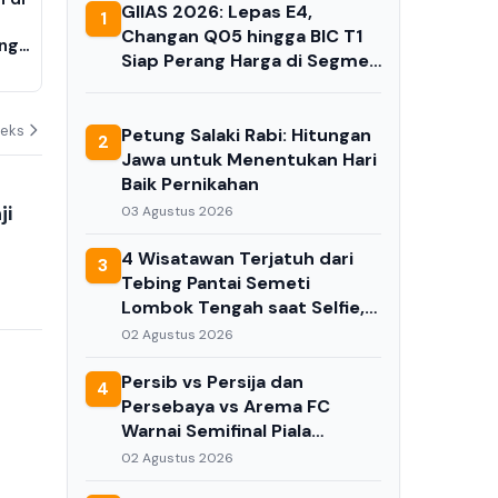
GIIAS 2026: Lepas E4,
1
Rp50.000 per Gram, Buyback
Akbar Tak 
Changan Q05 hingga BIC T1
ang
Terbang ke Level Rp2,49 Juta
Partai di Ka
Siap Perang Harga di Segmen
Barat Lalu A
06 Agustus 2026
05 Agustus 202
EV Rp300 Jutaan
deks
Petung Salaki Rabi: Hitungan
2
Jawa untuk Menentukan Hari
Baik Pernikahan
ji
03 Agustus 2026
4 Wisatawan Terjatuh dari
3
Tebing Pantai Semeti
Lombok Tengah saat Selfie,
Satu Meninggal Dunia
02 Agustus 2026
Persib vs Persija dan
4
Persebaya vs Arema FC
Warnai Semifinal Piala
Presiden 2026
02 Agustus 2026