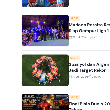
SPORT
Mariano Peralta Re
Siap Gempur Liga 
19 Juli 2026
22:39:01
SPORT
Spanyol dan Argent
Jadi Target Rekor
18 Juli 2026
03:08:01
SPORT
Final Piala Dunia 
Tahun