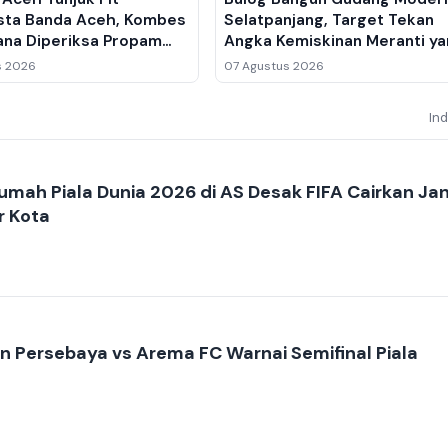
sta Banda Aceh, Kombes
Selatpanjang, Target Tekan
rana Diperiksa Propam
Angka Kemiskinan Meranti y
olri
Sentuh 20,51 Persen
s 2026
07 Agustus 2026
In
mah Piala Dunia 2026 di AS Desak FIFA Cairkan Jan
r Kota
dan Persebaya vs Arema FC Warnai Semifinal Piala