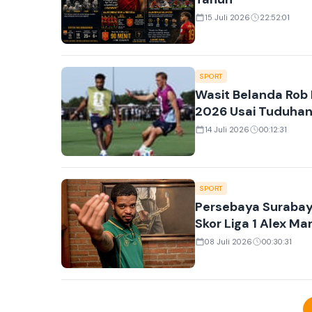
15 Juli 2026
22:52:01
SPORT
Wasit Belanda Rob D
2026 Usai Tuduhan 
14 Juli 2026
00:12:31
SPORT
Persebaya Surabay
Skor Liga 1 Alex Ma
08 Juli 2026
00:30:31