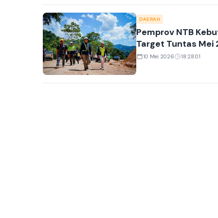
DAERAH
Pemprov NTB Kebut 
Target Tuntas Mei
10 Mei 2026
18:28:01