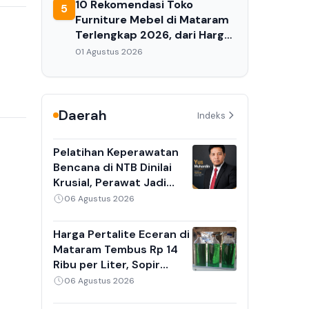
10 Rekomendasi Toko
5
Furniture Mebel di Mataram
Terlengkap 2026, dari Harga
Ekonomis hingga Premium
01 Agustus 2026
Daerah
Indeks
Pelatihan Keperawatan
Bencana di NTB Dinilai
Krusial, Perawat Jadi
Garda Terdepan Saat
06 Agustus 2026
Gempa dan Banjir
Harga Pertalite Eceran di
Mataram Tembus Rp 14
Ribu per Liter, Sopir
Angkot dan Ojek Online
06 Agustus 2026
Keluhkan Antrean