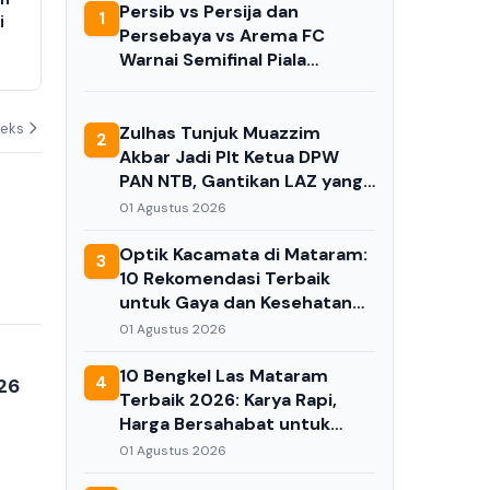
Persib vs Persija dan
1
i
vs Arema FC Warnai Semifinal
Luncurkan Di
Persebaya vs Arema FC
Piala Presiden 2026
Portal Perli
Warnai Semifinal Piala
Dikerahkan u
02 Agustus 2026
31 Juli 2026
Presiden 2026
Keluarga
deks
Zulhas Tunjuk Muazzim
2
Akbar Jadi Plt Ketua DPW
PAN NTB, Gantikan LAZ yang
Ditangkap KPK
01 Agustus 2026
Optik Kacamata di Mataram:
3
10 Rekomendasi Terbaik
untuk Gaya dan Kesehatan
Mata Anda di 2026
01 Agustus 2026
10 Bengkel Las Mataram
4
26
Terbaik 2026: Karya Rapi,
Harga Bersahabat untuk
Kebutuhan Anda
01 Agustus 2026