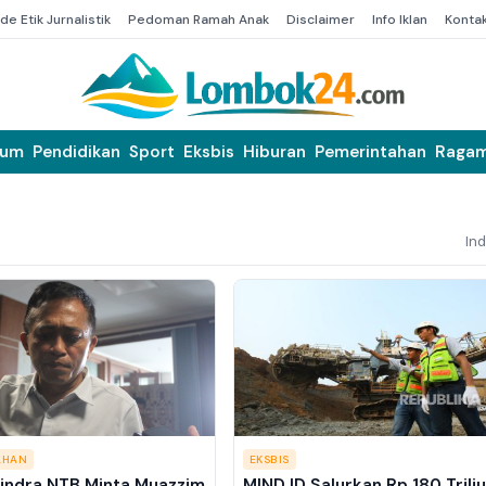
de Etik Jurnalistik
Pedoman Ramah Anak
Disclaimer
Info Iklan
Konta
kum
Pendidikan
Sport
Eksbis
Hiburan
Pemerintahan
Raga
In
AHAN
EKSBIS
indra NTB Minta Muazzim
MIND ID Salurkan Rp 180 Trili