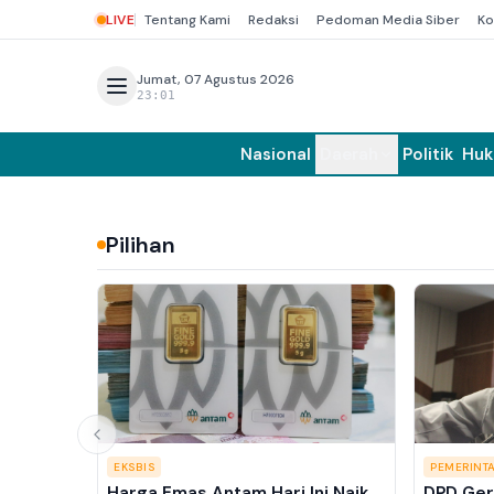
LIVE
Tentang Kami
Redaksi
Pedoman Media Siber
Ko
Jumat, 07 Agustus 2026
23:01
Nasional
Daerah
Politik
Hu
Pilihan
EKSBIS
PEMERINT
Harga Emas Antam Hari Ini Naik
DPD Ger