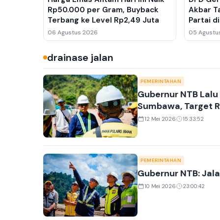
Rp50.000 per Gram, Buyback
Akbar T
Terbang ke Level Rp2,49 Juta
Partai 
Barat La
06 Agustus 2026
05 Agustu
drainase jalan
PEMERINTAHAN
Gubernur NTB Lalu 
Sumbawa, Target R
12 Mei 2026
15:33:52
PEMERINTAHAN
Gubernur NTB: Ja
10 Mei 2026
23:00:42