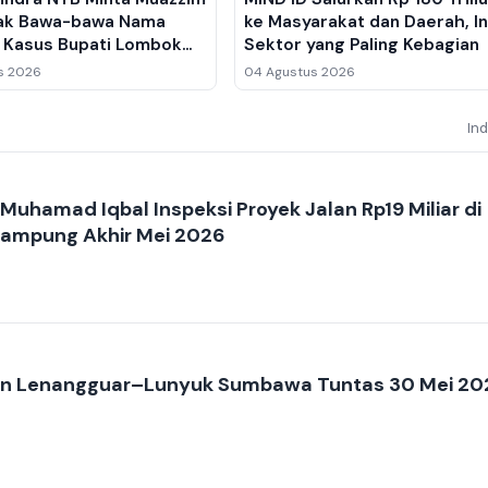
ak Bawa-bawa Nama
ke Masyarakat dan Daerah, In
di Kasus Bupati Lombok
Sektor yang Paling Kebagian
lu Ahmad Zaini
s 2026
04 Agustus 2026
In
Muhamad Iqbal Inspeksi Proyek Jalan Rp19 Miliar di
ampung Akhir Mei 2026
lan Lenangguar–Lunyuk Sumbawa Tuntas 30 Mei 20