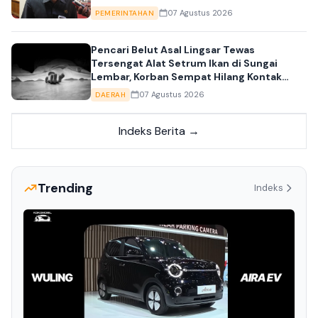
07 Agustus 2026
PEMERINTAHAN
Pencari Belut Asal Lingsar Tewas
Tersengat Alat Setrum Ikan di Sungai
Lembar, Korban Sempat Hilang Kontak
Sejak Malam
07 Agustus 2026
DAERAH
Indeks Berita →
Trending
Indeks