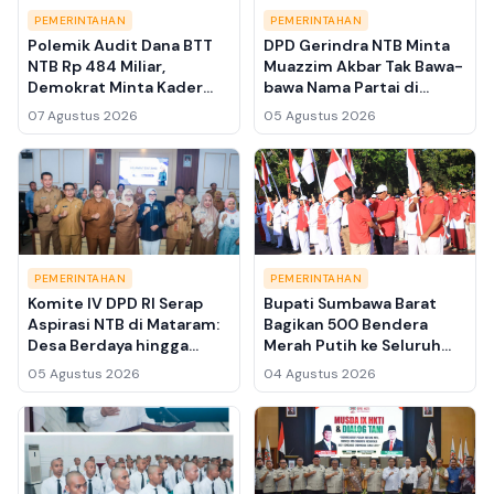
PEMERINTAHAN
PEMERINTAHAN
Polemik Audit Dana BTT
DPD Gerindra NTB Minta
NTB Rp 484 Miliar,
Muazzim Akbar Tak Bawa-
Demokrat Minta Kader
bawa Nama Partai di
PDIP Belajar Tata Kelola
Kasus Bupati Lombok
07 Agustus 2026
05 Agustus 2026
Pemerintahan
Barat Lalu Ahmad Zaini
PEMERINTAHAN
PEMERINTAHAN
Komite IV DPD RI Serap
Bupati Sumbawa Barat
Aspirasi NTB di Mataram:
Bagikan 500 Bendera
Desa Berdaya hingga
Merah Putih ke Seluruh
Konflik Lahan Gili
Camat, Warga Diminta
05 Agustus 2026
04 Agustus 2026
Trawangan Dibawa ke
Kibarkan Selama Agustus
Pemerintah Pusat