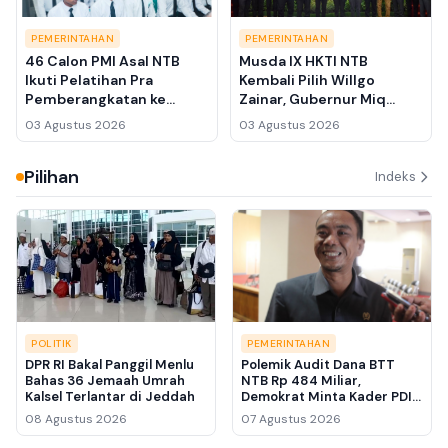
PEMERINTAHAN
PEMERINTAHAN
46 Calon PMI Asal NTB
Musda IX HKTI NTB
Ikuti Pelatihan Pra
Kembali Pilih Willgo
Pemberangkatan ke
Zainar, Gubernur Miq
Jepang, Gubernur
Iqbal Dorong Model
03 Agustus 2026
03 Agustus 2026
Ingatkan Jangan Puas dan
Pengelolaan Lahan ala
Kelola Gaji untuk
FELDA
Pilihan
Investasi
Indeks
POLITIK
PEMERINTAHAN
DPR RI Bakal Panggil Menlu
Polemik Audit Dana BTT
Bahas 36 Jemaah Umrah
NTB Rp 484 Miliar,
Kalsel Terlantar di Jeddah
Demokrat Minta Kader PDIP
Belajar Tata Kelola
08 Agustus 2026
07 Agustus 2026
Pemerintahan