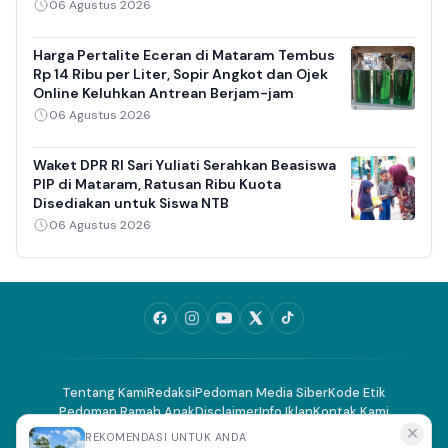
06 Agustus 2026
Harga Pertalite Eceran di Mataram Tembus
Rp 14 Ribu per Liter, Sopir Angkot dan Ojek
Online Keluhkan Antrean Berjam-jam
06 Agustus 2026
Waket DPR RI Sari Yuliati Serahkan Beasiswa
PIP di Mataram, Ratusan Ribu Kuota
Disediakan untuk Siswa NTB
06 Agustus 2026
Tentang Kami
Redaksi
Pedoman Media Siber
Kode Etik
Pedoman Ramah Anak
Disclaimer
Info Iklan
Kontak Kami
✕
REKOMENDASI UNTUK ANDA