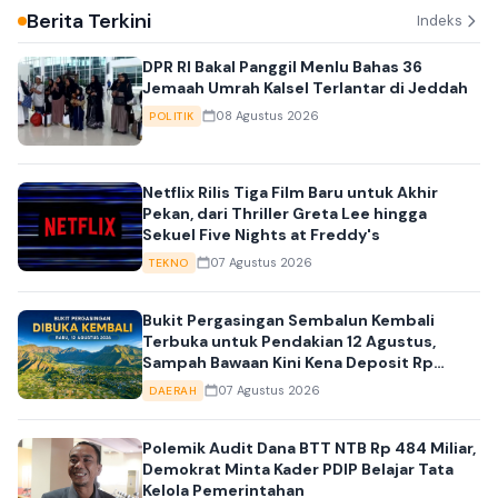
Berita Terkini
Indeks
DPR RI Bakal Panggil Menlu Bahas 36
Jemaah Umrah Kalsel Terlantar di Jeddah
08 Agustus 2026
POLITIK
Netflix Rilis Tiga Film Baru untuk Akhir
Pekan, dari Thriller Greta Lee hingga
Sekuel Five Nights at Freddy's
07 Agustus 2026
TEKNO
Bukit Pergasingan Sembalun Kembali
Terbuka untuk Pendakian 12 Agustus,
Sampah Bawaan Kini Kena Deposit Rp
10.000
07 Agustus 2026
DAERAH
Polemik Audit Dana BTT NTB Rp 484 Miliar,
Demokrat Minta Kader PDIP Belajar Tata
Kelola Pemerintahan