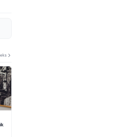
deks
ik