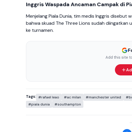
Inggris Waspada Ancaman Campak di Pia
Menjelang Piala Dunia, tim medis Inggris disebut
bahwa skuad The Three Lions sudah diingatkan u
ke turnamen.
F
Add this site 
Ad
Tags:
#rafael leao
#ac milan
#manchester united
#bu
#piala dunia
#southampton