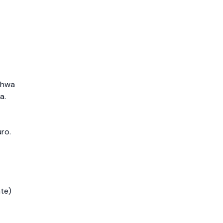
bahwa
a.
ro.
te)