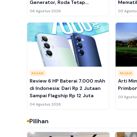
Generator, Roda Tetap
Memati
Digerakkan Motor Listrik
06 Agustus 2026
05 Agustu
RAGAM
RAGAM
Review 6 HP Baterai 7.000 mAh
Arti Mi
di Indonesia: Dari Rp 2 Jutaan
Primbon
Sampai Flagship Rp 12 Juta
03 Agustu
04 Agustus 2026
Pilihan