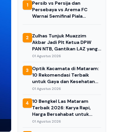
Persib vs Persija dan
1
Persebaya vs Arema FC
Warnai Semifinal Piala
Presiden 2026
Zulhas Tunjuk Muazzim
2
Akbar Jadi Plt Ketua DPW
PAN NTB, Gantikan LAZ yang
Ditangkap KPK
01 Agustus 2026
Optik Kacamata di Mataram:
3
10 Rekomendasi Terbaik
untuk Gaya dan Kesehatan
Mata Anda di 2026
01 Agustus 2026
10 Bengkel Las Mataram
4
Terbaik 2026: Karya Rapi,
Harga Bersahabat untuk
Kebutuhan Anda
01 Agustus 2026