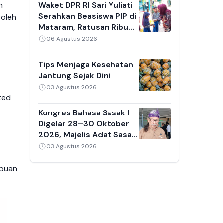
Berjam-jam
Waket DPR RI Sari Yuliati
n
Serahkan Beasiswa PIP di
 oleh
Mataram, Ratusan Ribu
Kuota Disediakan untuk
06 Agustus 2026
Siswa NTB
Tips Menjaga Kesehatan
Jantung Sejak Dini
03 Agustus 2026
ted
Kongres Bahasa Sasak I
Digelar 28–30 Oktober
2026, Majelis Adat Sasak
Dorong Lahirnya Regulasi
03 Agustus 2026
Pelestarian
mpuan