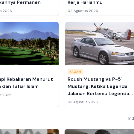
kannya Permanen
Kerja Harianmu
s 2026
04 Agustus 2026
RAGAM
mpi Kebakaran Menurut
Roush Mustang vs P-51
 dan Tafsir Islam
Mustang: Ketika Legenda
Jalanan Bertemu Legenda
s 2026
Langit
03 Agustus 2026
In