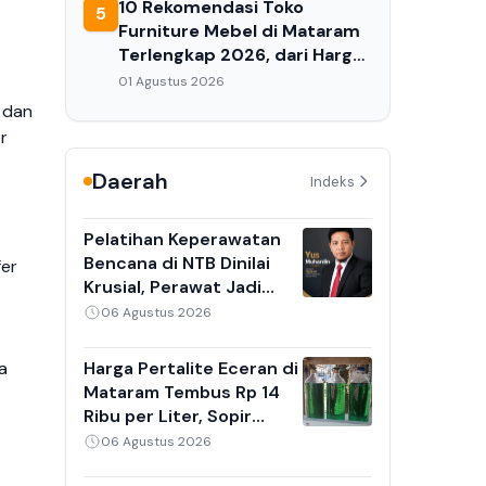
10 Rekomendasi Toko
5
Furniture Mebel di Mataram
Terlengkap 2026, dari Harga
Ekonomis hingga Premium
01 Agustus 2026
 dan
r
Daerah
Indeks
Pelatihan Keperawatan
Bencana di NTB Dinilai
fer
Krusial, Perawat Jadi
Garda Terdepan Saat
06 Agustus 2026
Gempa dan Banjir
Harga Pertalite Eceran di
a
Mataram Tembus Rp 14
Ribu per Liter, Sopir
Angkot dan Ojek Online
06 Agustus 2026
Keluhkan Antrean