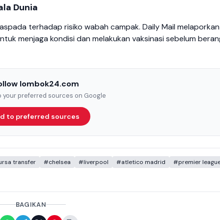
la Dunia
 waspada terhadap risiko wabah campak. Daily Mail melaporkan
ntuk menjaga kondisi dan melakukan vaksinasi sebelum beran
ollow lombok24.com
to your preferred sources on Google
d to preferred sources
rsa transfer
#chelsea
#liverpool
#atletico madrid
#premier leagu
BAGIKAN