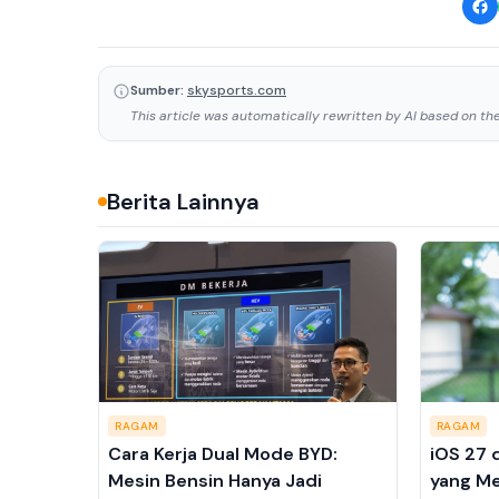
Sumber:
skysports.com
This article was automatically rewritten by AI based on the 
Berita Lainnya
RAGAM
RAGAM
Cara Kerja Dual Mode BYD:
iOS 27 
Mesin Bensin Hanya Jadi
yang Me