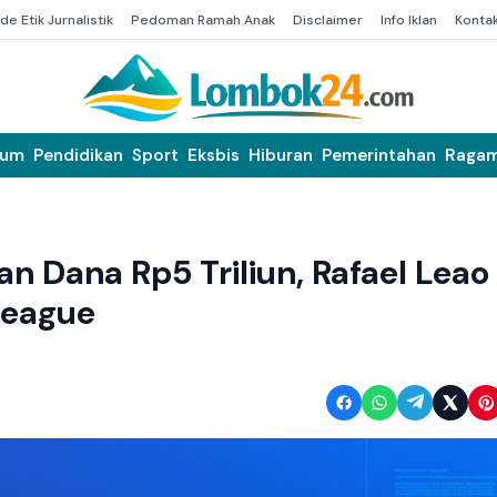
de Etik Jurnalistik
Pedoman Ramah Anak
Disclaimer
Info Iklan
Konta
kum
Pendidikan
Sport
Eksbis
Hiburan
Pemerintahan
Raga
n Dana Rp5 Triliun, Rafael Leao
League