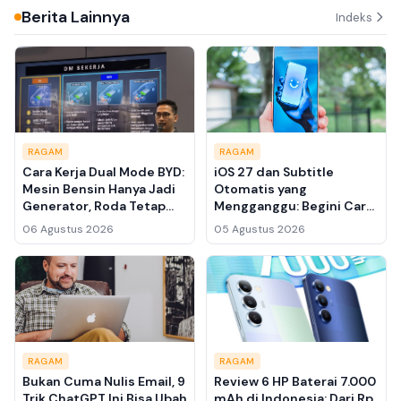
Berita Lainnya
Indeks
RAGAM
RAGAM
Cara Kerja Dual Mode BYD:
iOS 27 dan Subtitle
Mesin Bensin Hanya Jadi
Otomatis yang
Generator, Roda Tetap
Mengganggu: Begini Cara
Digerakkan Motor Listrik
Mematikannya Permanen
06 Agustus 2026
05 Agustus 2026
RAGAM
RAGAM
Bukan Cuma Nulis Email, 9
Review 6 HP Baterai 7.000
Trik ChatGPT Ini Bisa Ubah
mAh di Indonesia: Dari Rp