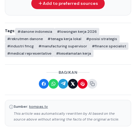
Add to preferred sources
Tags:
#danone indonesia
#lowongan kerja 2026
#rekrutmen danone
#tenaga kerja lokal
#posisi strategis
#industri fmcg
#manufacturing supervisor
#finance specialist
#medical representative
#keselamatan kerja
BAGIKAN
Sumber:
kompas.tv
This article was automatically rewritten by AI based on the
source above without altering the facts of the original article.