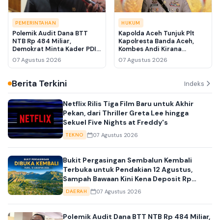
PEMERINTAHAN
HUKUM
Polemik Audit Dana BTT
Kapolda Aceh Tunjuk Plt
NTB Rp 484 Miliar,
Kapolresta Banda Aceh,
Demokrat Minta Kader PDIP
Kombes Andi Kirana
Belajar Tata Kelola
Diperiksa Propam Mabes
07 Agustus 2026
07 Agustus 2026
Pemerintahan
Polri
Berita Terkini
Indeks
Netflix Rilis Tiga Film Baru untuk Akhir
Pekan, dari Thriller Greta Lee hingga
Sekuel Five Nights at Freddy's
07 Agustus 2026
TEKNO
Bukit Pergasingan Sembalun Kembali
Terbuka untuk Pendakian 12 Agustus,
Sampah Bawaan Kini Kena Deposit Rp
10.000
07 Agustus 2026
DAERAH
Polemik Audit Dana BTT NTB Rp 484 Miliar,