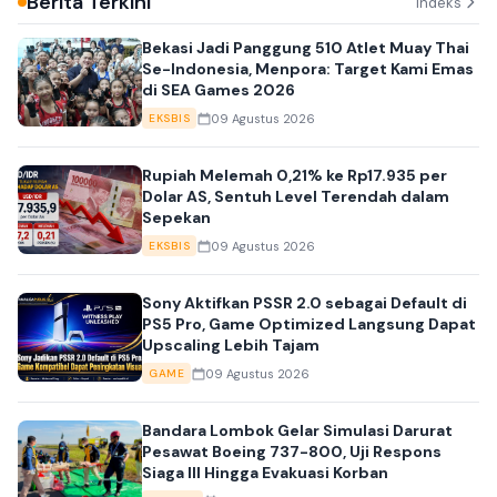
Berita Terkini
Indeks
Bekasi Jadi Panggung 510 Atlet Muay Thai
Se-Indonesia, Menpora: Target Kami Emas
di SEA Games 2026
09 Agustus 2026
EKSBIS
Rupiah Melemah 0,21% ke Rp17.935 per
Dolar AS, Sentuh Level Terendah dalam
Sepekan
09 Agustus 2026
EKSBIS
Sony Aktifkan PSSR 2.0 sebagai Default di
PS5 Pro, Game Optimized Langsung Dapat
Upscaling Lebih Tajam
09 Agustus 2026
GAME
Bandara Lombok Gelar Simulasi Darurat
Pesawat Boeing 737-800, Uji Respons
Siaga III Hingga Evakuasi Korban