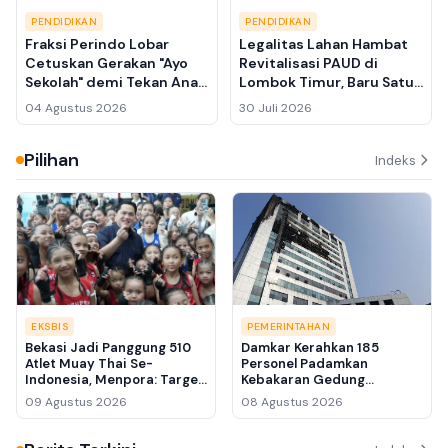
PENDIDIKAN
PENDIDIKAN
Fraksi Perindo Lobar
Legalitas Lahan Hambat
Cetuskan Gerakan "Ayo
Revitalisasi PAUD di
Sekolah" demi Tekan Anak
Lombok Timur, Baru Satu
Putus Sekolah dan
dari 40 Sekolah Terima
04 Agustus 2026
30 Juli 2026
Dongkrak IPM
Paket Lengkap
Pilihan
Indeks
EKSBIS
PEMERINTAHAN
Bekasi Jadi Panggung 510
Damkar Kerahkan 185
Atlet Muay Thai Se-
Personel Padamkan
Indonesia, Menpora: Target
Kebakaran Gedung
Kami Emas di SEA Games
Bapenda DKI, Dua Ledakan
09 Agustus 2026
08 Agustus 2026
2026
Sempat Terdengar