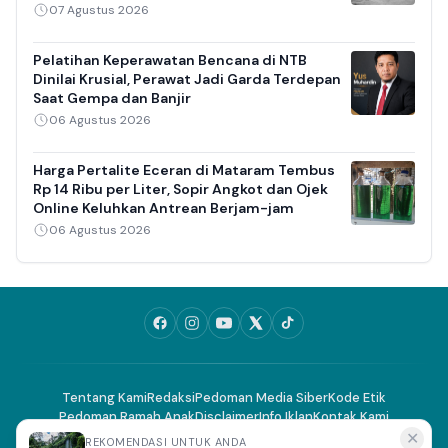
07 Agustus 2026
Pelatihan Keperawatan Bencana di NTB
Dinilai Krusial, Perawat Jadi Garda Terdepan
Saat Gempa dan Banjir
06 Agustus 2026
Harga Pertalite Eceran di Mataram Tembus
Rp 14 Ribu per Liter, Sopir Angkot dan Ojek
Online Keluhkan Antrean Berjam-jam
06 Agustus 2026
Tentang Kami
Redaksi
Pedoman Media Siber
Kode Etik
Pedoman Ramah Anak
Disclaimer
Info Iklan
Kontak Kami
✕
REKOMENDASI UNTUK ANDA