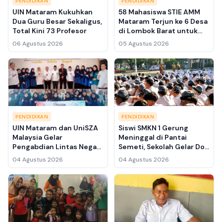
PENDIDIKAN
PENDIDIKAN
UIN Mataram Kukuhkan
58 Mahasiswa STIE AMM
Dua Guru Besar Sekaligus,
Mataram Terjun ke 6 Desa
Total Kini 73 Profesor
di Lombok Barat untuk
Bina UMKM hingga 21
06 Agustus 2026
05 Agustus 2026
September 2026
PENDIDIKAN
PENDIDIKAN
UIN Mataram dan UniSZA
Siswi SMKN 1 Gerung
Malaysia Gelar
Meninggal di Pantai
Pengabdian Lintas Negara
Semeti, Sekolah Gelar Doa
di Lombok, 10 Mahasiswa
Bersama dan Ingatkan
04 Agustus 2026
04 Agustus 2026
Asing Belajar Budaya
Keselamatan Wisata
Lokal