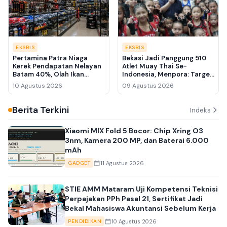
EKSBIS
EKSBIS
Pertamina Patra Niaga
Bekasi Jadi Panggung 510
Kerek Pendapatan Nelayan
Atlet Muay Thai Se-
Batam 40%, Olah Ikan
Indonesia, Menpora: Target
Kakap hingga Bawal Jadi
Kami Emas di SEA Games
10 Agustus 2026
09 Agustus 2026
Produk Usaha
2026
Berita Terkini
Indeks
Xiaomi MIX Fold 5 Bocor: Chip Xring O3
3nm, Kamera 200 MP, dan Baterai 6.000
mAh
11 Agustus 2026
GADGET
STIE AMM Mataram Uji Kompetensi Teknisi
Perpajakan PPh Pasal 21, Sertifikat Jadi
Bekal Mahasiswa Akuntansi Sebelum Kerja
10 Agustus 2026
PENDIDIKAN