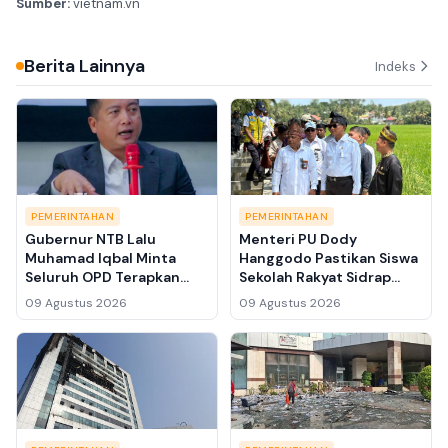
Sumber:
vietnam.vn
Berita Lainnya
Indeks
PEMERINTAHAN
PEMERINTAHAN
Gubernur NTB Lalu
Menteri PU Dody
Muhamad Iqbal Minta
Hanggodo Pastikan Siswa
Seluruh OPD Terapkan
Sekolah Rakyat Sidrap
Manajemen Risiko:
Disambut Wali Asuh
09 Agustus 2026
09 Agustus 2026
Keputusan Berani tapi
Terukur