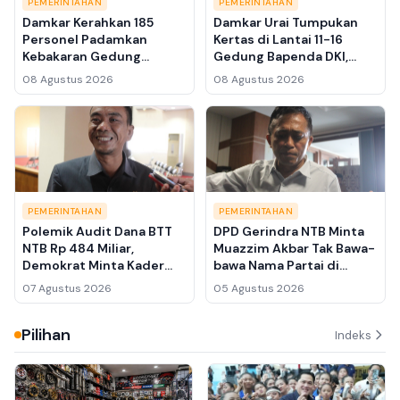
PEMERINTAHAN
PEMERINTAHAN
Damkar Kerahkan 185
Damkar Urai Tumpukan
Personel Padamkan
Kertas di Lantai 11-16
Kebakaran Gedung
Gedung Bapenda DKI,
Bapenda DKI, Dua Ledakan
Waspadai Bara Api yang
08 Agustus 2026
08 Agustus 2026
Sempat Terdengar
Tersisa
PEMERINTAHAN
PEMERINTAHAN
Polemik Audit Dana BTT
DPD Gerindra NTB Minta
NTB Rp 484 Miliar,
Muazzim Akbar Tak Bawa-
Demokrat Minta Kader
bawa Nama Partai di
PDIP Belajar Tata Kelola
Kasus Bupati Lombok
07 Agustus 2026
05 Agustus 2026
Pemerintahan
Barat Lalu Ahmad Zaini
Pilihan
Indeks